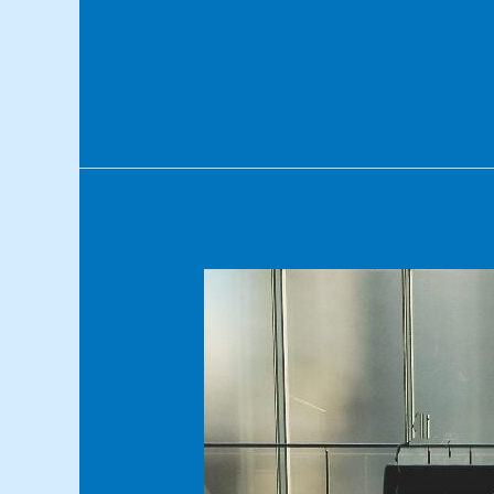
Read More »
SMART
GLASS
DIBANDING
KACA
BIASA