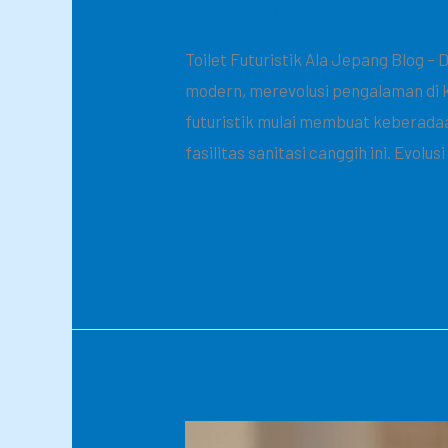
Tinggalkan Komentar
/
smart glass
Ala
Toilet Futuristik Ala Jepang Blog – 
Jepang
modern, merevolusi pengalaman di k
futuristik mulai membuat keberadaa
fasilitas sanitasi canggih ini. Evolus
Read More »
SMART