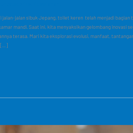
,
Uncategorized
/
dewi arianti
Di jalan-jalan sibuk Jepang, toilet keren telah menjadi bagian
amar mandi. Saat ini, kita menyaksikan gelombang inovasi ser
nnya terasa. Mari kita eksplorasi evolusi, manfaat, tantang
i […]