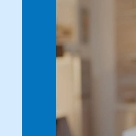
HOME
DENGAN
4
BAHAN
SECONDARY
SKIN