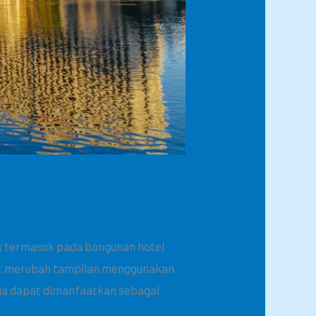
is termasuk pada bangunan hotel
at merubah tampilan menggunakan
uga dapat dimanfaatkan sebagai