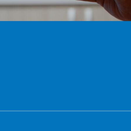
AN 4 BAHAN SECONDARY SKIN
,
smart home
/
dewi arianti
n