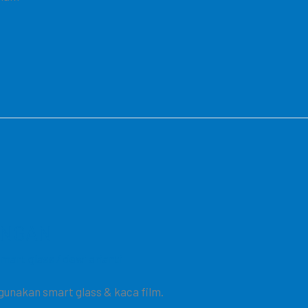
ANGAN
smart glass
/
dewi arianti
unakan smart glass & kaca film.