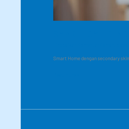
SMART HOME DENG
Tinggalkan Komentar
/
smart glass
Smart Home dengan secondary ski
Read More »