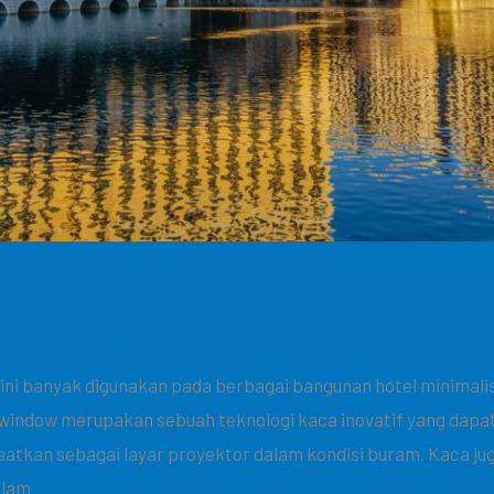
DOW HOTEL MODERN
,
smart glass window
,
Uncategorized
/
dewi arianti
 ini banyak digunakan pada berbagai bangunan hotel minimal
 window merupakan sebuah teknologi kaca inovatif yang dap
aatkan sebagai layar proyektor dalam kondisi buram. Kaca j
alam