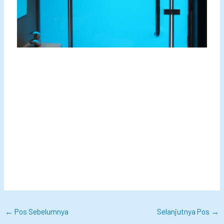
Kesimpulan
Sebagai kesimpulan, kedatangan toilet futuristik di
Indonesia menandai periode transformatif dalam dunia
sanitasi. Menyeimbangkan inovasi teknologi dengan
pertimbangan budaya kunci untuk memastikan
penerimaan luas dan memaksimalkan manfaat fasilitas
canggih ini.
←
Pos Sebelumnya
Selanjutnya Pos
→