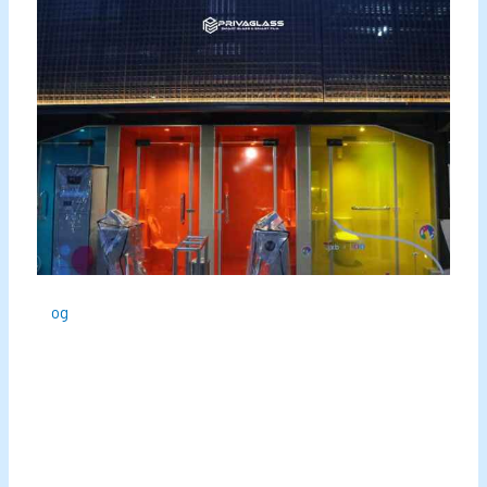
Bl
og
– Di jalan-jalan sibuk Jepang, toilet keren
telah
menjadi bagian tak terpisahkan dari kehidupan modern,
merevolusi pengalaman di kamar mandi. Saat ini, kita
menyaksikan gelombang inovasi serupa di Indonesia,
dimana toilet futuristik mulai membuat keberadaannya
terasa. Mari kita eksplorasi evolusi, manfaat, tantangan,