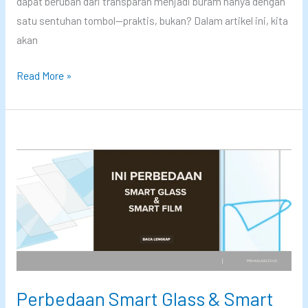
dapat berubah dari transparan menjadi buram hanya dengan
a
satu sentuhan tombol—praktis, bukan? Dalam artikel ini, kita
n
akan
I
n
K
Read More »
o
a
v
c
a
a
s
L
i
a
P
m
r
i
i
n
v
a
a
s
g
i
Perbedaan Smart Glass & Smart
l
P