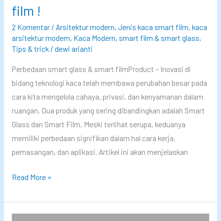
film !
a
r
s
i
2 Komentar
/
Arsitektur modern
,
Jenis kaca smart film
,
kaca
s
arsitektur modern
,
Kaca Modern
,
smart film & smart glass
,
v
Tips & trick
/
dewi arianti
a
s
Perbedaan smart glass & smart filmProduct – Inovasi di
i
bidang teknologi kaca telah membawa perubahan besar pada
–
cara kita mengelola cahaya, privasi, dan kenyamanan dalam
S
ruangan. Dua produk yang sering dibandingkan adalah Smart
m
Glass dan Smart Film. Meski terlihat serupa, keduanya
a
memiliki perbedaan signifikan dalam hal cara kerja,
r
pemasangan, dan aplikasi. Artikel ini akan menjelaskan
t
P
Read More »
G
e
l
r
a
b
s