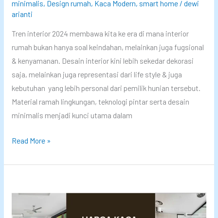
2
minimalis
,
Design rumah
,
Kaca Modern
,
smart home
/
dewi
arianti
0
2
Tren interior 2024 membawa kita ke era di mana interior
5
rumah bukan hanya soal keindahan, melainkan juga fugsional
d
& kenyamanan. Desain interior kini lebih sekedar dekorasi
e
saja, melainkan juga representasi dari life style & juga
n
kebutuhan yang lebih personal dari pemilik hunian tersebut.
g
Material ramah lingkungan, teknologi pintar serta desain
a
minimalis menjadi kunci utama dalam
n
k
T
Read More »
a
e
c
r
a
n
p
y
i
a