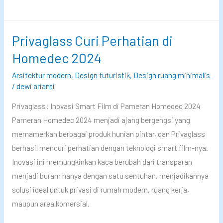
a
l
?
u
m
C
P
Privaglass Curi Perhatian di
e
a
k
Homedec 2024
s
f
Arsitektur modern
,
Design futuristik
,
Design ruang minimalis
a
a
/
dewi arianti
n
k
Privaglass: Inovasi Smart Film di Pameran Homedec 2024
g
t
Pameran Homedec 2024 menjadi ajang bergengsi yang
S
a
memamerkan berbagai produk hunian pintar, dan Privaglass
m
n
berhasil mencuri perhatian dengan teknologi smart film-nya.
a
y
Inovasi ini memungkinkan kaca berubah dari transparan
r
a
menjadi buram hanya dengan satu sentuhan, menjadikannya
t
…
solusi ideal untuk privasi di rumah modern, ruang kerja,
F
maupun area komersial.
i
l