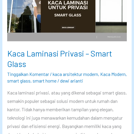
c
o
I
o
d
n
b
e
t
a
r
e
n
r
P
i
Kaca Laminasi Privasi – Smart
r
o
Glass
i
r
v
2
Tinggalkan Komentar
/
kaca arsitektur modern
,
Kaca Modern
,
a
smart glass
,
smart home
/
dewi arianti
0
s
2
Kaca laminasi privasi, atau yang dikenal sebagai smart glass,
i
5
semakin populer sebagai solusi modern untuk rumah dan
d
kantor. Tidak hanya memberikan tampilan yang elegan,
e
teknologi ini juga menawarkan kemudahan dalam mengatur
n
privasi dan efisiensi energi. Bayangkan memiliki kaca yang
g