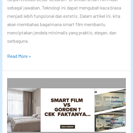
S
sebagai jawaban. Teknologi ini dapat mengubah kaca biasa
m
menjadi lebih fungsional dan estetis. Dalam artikel ini, kita
a
akan membahas bagaimana smart film membantu
r
menciptakan jendela minimalis yang praktis, elegan, dan
t
serbaguna.
f
U
Read More »
i
b
l
a
m
h
!
J
a
d
i
J
e