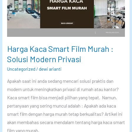
n
t
t
a
a
K
r
i
t
a
Harga Kaca Smart Film Murah :
S
Solusi Modern Privasi
u
d
Uncategorized
/
dewi arianti
a
Apakah saat ini anda sedang mencari solusi praktis dan
h
modern untuk meningkatkan privasi di rumah atau kantor?
d
Kaca smart film bisa menjadi pilihan yang tepat. Namun,
i
pertanyaan yang sering muncul adalah : Apakah ada kaca
F
smart film dengan harga murah tetap berkualitas? Artikel ini
a
akan membahas secara mendalam tentang harga kaca smart
s
film yang murah,