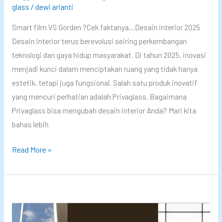
r
glass
/
dewi arianti
i
2
l
Smart film VS Gorden ?Cek faktanya…Desain interior 2025
0
m
Desain interior terus berevolusi seiring perkembangan
2
M
teknologi dan gaya hidup masyarakat. Di tahun 2025, inovasi
4
u
menjadi kunci dalam menciptakan ruang yang tidak hanya
y
r
estetik, tetapi juga fungsional. Salah satu produk inovatif
a
a
yang mencuri perhatian adalah Privaglass. Bagaimana
n
h
Privaglass bisa mengubah desain interior Anda? Mari kita
g
:
bahas lebih
W
S
a
o
D
Read More »
j
l
e
i
u
s
b
s
a
D
i
i
i
M
n