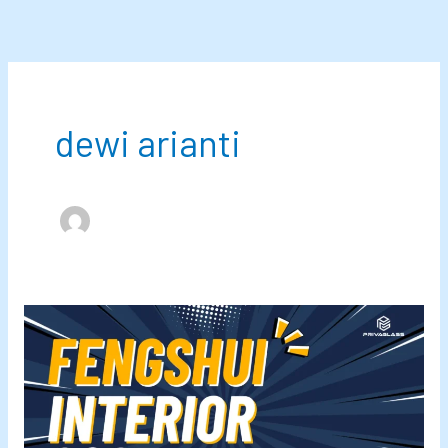
Lewati
ke
konten
dewi arianti