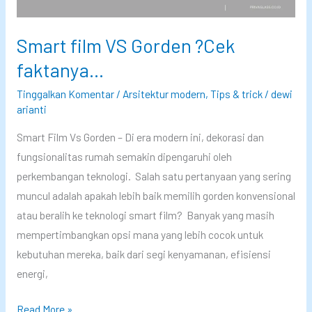
n
d
Smart film VS Gorden ?Cek
e
faktanya…
l
a
Tinggalkan Komentar
/
Arsitektur modern
,
Tips & trick
/
dewi
arianti
M
i
Smart Film Vs Gorden – Di era modern ini, dekorasi dan
n
fungsionalitas rumah semakin dipengaruhi oleh
i
perkembangan teknologi. Salah satu pertanyaan yang sering
m
muncul adalah apakah lebih baik memilih gorden konvensional
a
atau beralih ke teknologi smart film? Banyak yang masih
l
mempertimbangkan opsi mana yang lebih cocok untuk
i
kebutuhan mereka, baik dari segi kenyamanan, efisiensi
s
energi,
H
a
S
Read More »