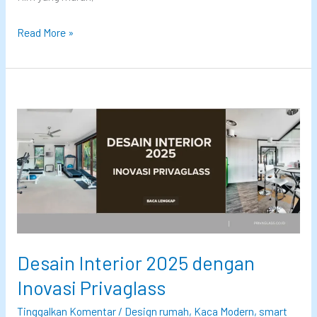
e
I
H
Read More »
n
a
i
r
–
g
T
a
r
K
e
a
n
c
I
a
n
S
t
m
e
a
Desain Interior 2025 dengan
r
r
i
Inovasi Privaglass
t
o
F
Tinggalkan Komentar
/
Design rumah
,
Kaca Modern
,
smart