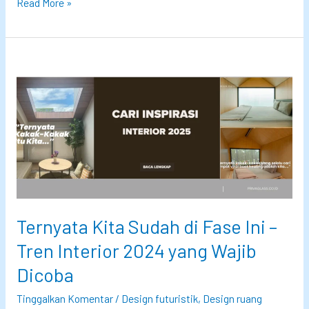
F
Read More »
e
n
g
s
h
u
i
I
n
t
e
Ternyata Kita Sudah di Fase Ini –
r
Tren Interior 2024 yang Wajib
i
Dicoba
o
r
Tinggalkan Komentar
/
Design futuristik
,
Design ruang