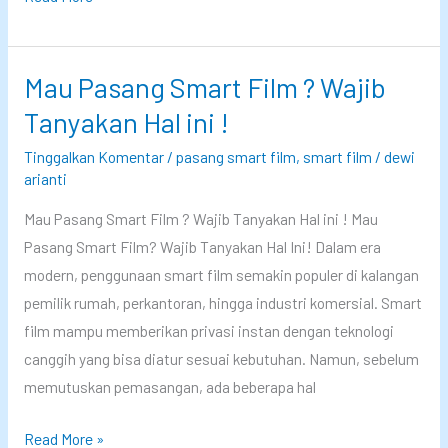
n
m
y
a
a
r
Mau Pasang Smart Film ? Wajib
d
t
Tanyakan Hal ini !
e
f
Tinggalkan Komentar
/
pasang smart film
,
smart film
/
dewi
n
i
arianti
g
l
a
Mau Pasang Smart Film ? Wajib Tanyakan Hal ini ! Mau
m
n
Pasang Smart Film? Wajib Tanyakan Hal Ini! Dalam era
V
S
modern, penggunaan smart film semakin populer di kalangan
S
m
pemilik rumah, perkantoran, hingga industri komersial. Smart
G
a
film mampu memberikan privasi instan dengan teknologi
o
r
canggih yang bisa diatur sesuai kebutuhan. Namun, sebelum
r
t
memutuskan pemasangan, ada beberapa hal
d
F
e
M
Read More »
i
n