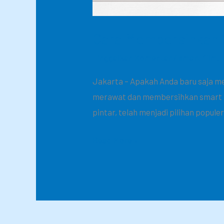
Cara Membersihkan 
Tinggalkan Komentar
/
smart film
,
Jakarta – Apakah Anda baru saja me
merawat dan membersihkan smart fil
pintar, telah menjadi pilihan popu
Read More »