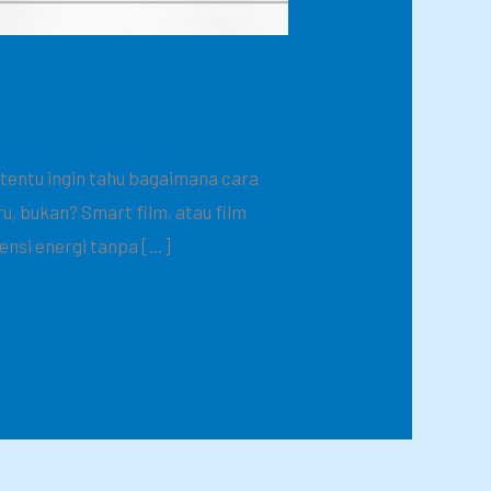
tentu ingin tahu bagaimana cara
, bukan? Smart film, atau film
ensi energi tanpa […]