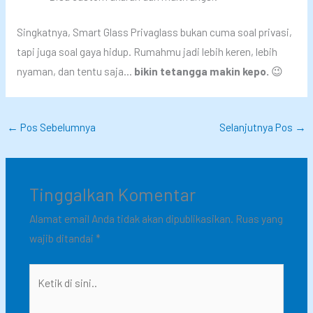
Singkatnya, Smart Glass Privaglass bukan cuma soal privasi,
tapi juga soal gaya hidup. Rumahmu jadi lebih keren, lebih
nyaman, dan tentu saja…
bikin tetangga makin kepo.
😉
←
Pos Sebelumnya
Selanjutnya Pos
→
Tinggalkan Komentar
Alamat email Anda tidak akan dipublikasikan.
Ruas yang
wajib ditandai
*
Ketik
di
sini..