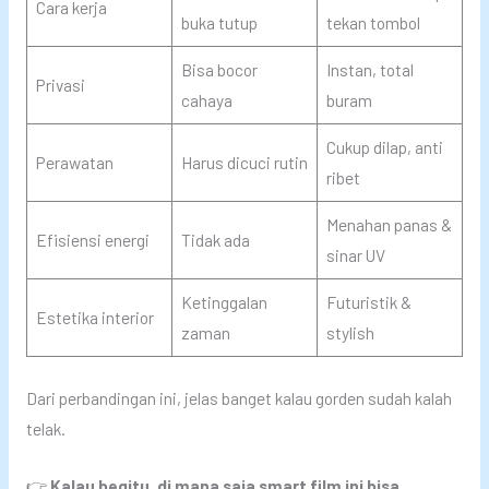
Cara kerja
buka tutup
tekan tombol
Bisa bocor
Instan, total
Privasi
cahaya
buram
Cukup dilap, anti
Perawatan
Harus dicuci rutin
ribet
Menahan panas &
Efisiensi energi
Tidak ada
sinar UV
Ketinggalan
Futuristik &
Estetika interior
zaman
stylish
Dari perbandingan ini, jelas banget kalau gorden sudah kalah
telak.
👉
Kalau begitu, di mana saja smart film ini bisa