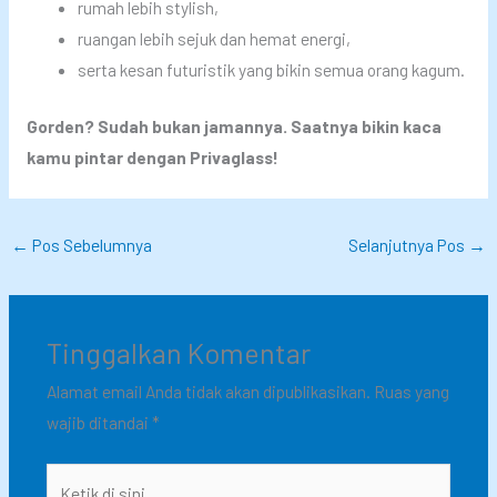
rumah lebih stylish,
ruangan lebih sejuk dan hemat energi,
serta kesan futuristik yang bikin semua orang kagum.
Gorden? Sudah bukan jamannya. Saatnya bikin kaca
kamu pintar dengan Privaglass!
←
Pos Sebelumnya
Selanjutnya Pos
→
Tinggalkan Komentar
Alamat email Anda tidak akan dipublikasikan.
Ruas yang
wajib ditandai
*
Ketik