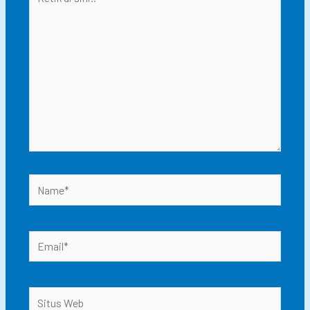
di
sini..
Name*
Email*
Situs