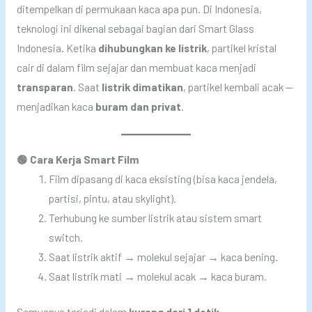
ditempelkan di permukaan kaca apa pun. Di Indonesia,
teknologi ini dikenal sebagai bagian dari Smart Glass
Indonesia. Ketika
dihubungkan ke listrik
, partikel kristal
cair di dalam film sejajar dan membuat kaca menjadi
transparan
. Saat
listrik dimatikan
, partikel kembali acak —
menjadikan kaca
buram dan privat
.
🟢 Cara Kerja Smart Film
Film dipasang di kaca eksisting (bisa kaca jendela,
partisi, pintu, atau skylight).
Terhubung ke sumber listrik atau sistem smart
switch.
Saat listrik aktif → molekul sejajar → kaca bening.
Saat listrik mati → molekul acak → kaca buram.
Semuanya terjadi dalam
kurang dari 1 detik
.