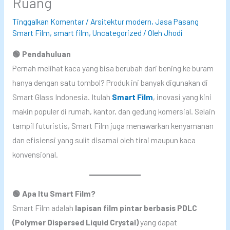
Ruang
Tinggalkan Komentar
/
Arsitektur modern
,
Jasa Pasang
Smart Film
,
smart film
,
Uncategorized
/ Oleh
Jhodi
🟢 Pendahuluan
Pernah melihat kaca yang bisa berubah dari bening ke buram
hanya dengan satu tombol? Produk ini banyak digunakan di
Smart Glass Indonesia. Itulah
Smart Film
, inovasi yang kini
makin populer di rumah, kantor, dan gedung komersial. Selain
tampil futuristis, Smart Film juga menawarkan kenyamanan
dan efisiensi yang sulit disamai oleh tirai maupun kaca
konvensional.
🟢 Apa Itu Smart Film?
Smart Film adalah
lapisan film pintar berbasis PDLC
(Polymer Dispersed Liquid Crystal)
yang dapat