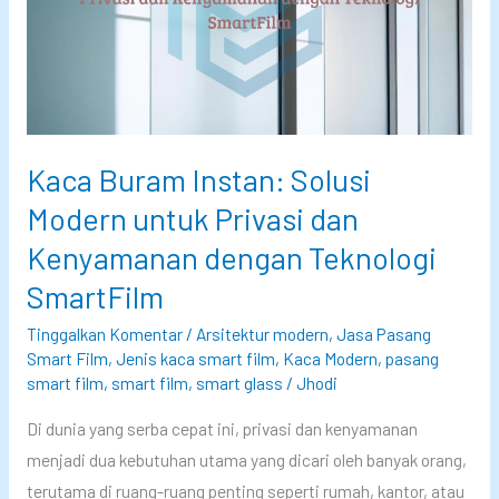
n
r
i
d
k
e
d
n
i
,
S
Kaca Buram Instan: Solusi
P
m
a
Modern untuk Privasi dan
a
k
Kenyamanan dengan Teknologi
r
a
t
SmartFilm
i
G
S
Tinggalkan Komentar
/
Arsitektur modern
,
Jasa Pasang
l
Smart Film
,
Jenis kaca smart film
,
Kaca Modern
,
pasang
m
a
smart film
,
smart film
,
smart glass
/
Jhodi
a
s
r
Di dunia yang serba cepat ini, privasi dan kenyamanan
s
t
menjadi dua kebutuhan utama yang dicari oleh banyak orang,
P
F
terutama di ruang-ruang penting seperti rumah, kantor, atau