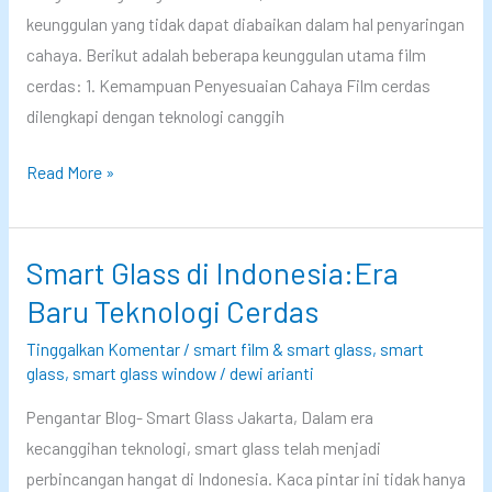
keunggulan yang tidak dapat diabaikan dalam hal penyaringan
i
cahaya. Berikut adalah beberapa keunggulan utama film
a
cerdas: 1. Kemampuan Penyesuaian Cahaya Film cerdas
l
dilengkapi dengan teknologi canggih
B
a
R
Read More »
n
o
g
l
u
l
Smart Glass di Indonesia:Era
n
e
Baru Teknologi Cerdas
a
r
n
Tinggalkan Komentar
/
smart film & smart glass
,
smart
B
R
glass
,
smart glass window
/
dewi arianti
l
a
Pengantar Blog- Smart Glass Jakarta, Dalam era
i
m
kecanggihan teknologi, smart glass telah menjadi
n
a
perbincangan hangat di Indonesia. Kaca pintar ini tidak hanya
d
h