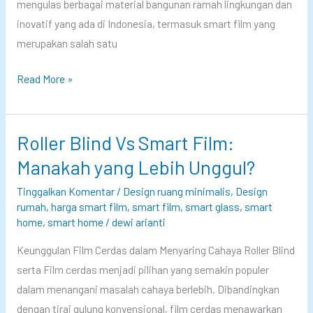
mengulas berbagai material bangunan ramah lingkungan dan
s
v
inovatif yang ada di Indonesia, termasuk smart film yang
a
merupakan salah satu
s
i
M
Read More »
–
e
S
n
m
g
Roller Blind Vs Smart Film:
a
e
Manakah yang Lebih Unggul?
r
n
Tinggalkan Komentar
/
Design ruang minimalis
,
Design
t
a
rumah
,
harga smart film
,
smart film
,
smart glass
,
smart
G
l
home
,
smart home
/
dewi arianti
l
M
Keunggulan Film Cerdas dalam Menyaring Cahaya Roller Blind
a
a
serta Film cerdas menjadi pilihan yang semakin populer
s
t
dalam menangani masalah cahaya berlebih. Dibandingkan
s
e
dengan tirai gulung konvensional, film cerdas menawarkan
r