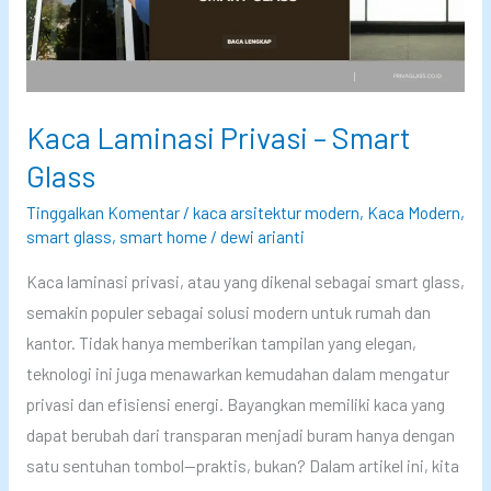
T
t
t
e
e
e
k
r
r
n
i
i
Kaca Laminasi Privasi – Smart
o
o
o
Glass
l
r
r
o
2
2
Tinggalkan Komentar
/
kaca arsitektur modern
,
Kaca Modern
,
g
0
smart glass
,
smart home
/
dewi arianti
0
i
2
2
Kaca laminasi privasi, atau yang dikenal sebagai smart glass,
S
4
5
semakin populer sebagai solusi modern untuk rumah dan
m
y
d
kantor. Tidak hanya memberikan tampilan yang elegan,
a
a
e
teknologi ini juga menawarkan kemudahan dalam mengatur
r
n
n
privasi dan efisiensi energi. Bayangkan memiliki kaca yang
t
g
g
dapat berubah dari transparan menjadi buram hanya dengan
F
W
a
satu sentuhan tombol—praktis, bukan? Dalam artikel ini, kita
i
a
n