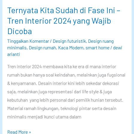
a
s
Ternyata Kita Sudah di Fase Ini –
s
t
u
Tren Interior 2024 yang Wajib
a
s
Dicoba
n
T
:
Tinggalkan Komentar
/
Design futuristik
,
Design ruang
e
S
minimalis
,
Design rumah
,
Kaca Modern
,
smart home
/
dewi
k
arianti
o
n
l
Tren interior 2024 membawa kita ke era di mana interior
i
u
rumah bukan hanya soal keindahan, melainkan juga fugsional
s
s
& kenyamanan. Desain interior kini lebih sekedar dekorasi
i
saja, melainkan juga representasi dari life style & juga
M
kebutuhan yang lebih personal dari pemilik hunian tersebut.
o
Material ramah lingkungan, teknologi pintar serta desain
d
minimalis menjadi kunci utama dalam
e
r
T
Read More »