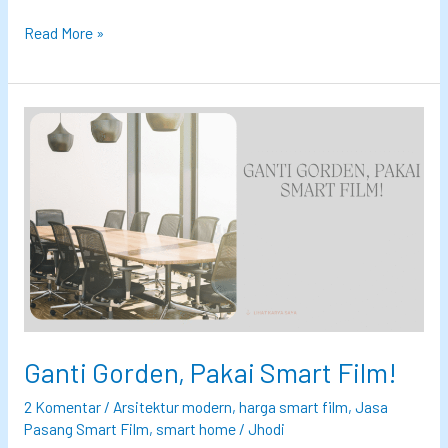
T
Read More »
e
g
a
n
g
a
n
,
D
a
y
Ganti Gorden, Pakai Smart Film!
a
,
2 Komentar
/
Arsitektur modern
,
harga smart film
,
Jasa
d
Pasang Smart Film
,
smart home
/
Jhodi