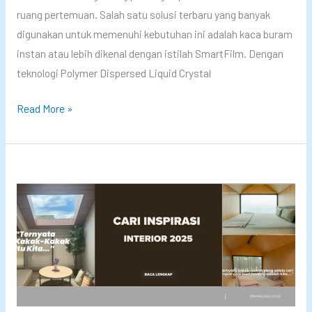
r
i
ruang pertemuan. Salah satu solusi terbaru yang banyak
i
l
digunakan untuk memenuhi kebutuhan ini adalah kaca buram
v
m
instan atau lebih dikenal dengan istilah SmartFilm. Dengan
a
!
teknologi Polymer Dispersed Liquid Crystal
g
l
K
Read More »
a
a
s
c
s
a
:
B
S
u
t
r
u
a
d
m
i
I
K
n