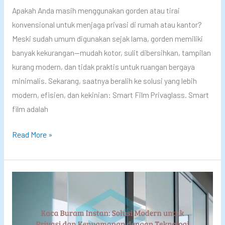
a
Apakah Anda masih menggunakan gorden atau tirai
n
konvensional untuk menjaga privasi di rumah atau kantor?
K
Meski sudah umum digunakan sejak lama, gorden memiliki
o
banyak kekurangan—mudah kotor, sulit dibersihkan, tampilan
n
kurang modern, dan tidak praktis untuk ruangan bergaya
t
minimalis. Sekarang, saatnya beralih ke solusi yang lebih
r
modern, efisien, dan kekinian: Smart Film Privaglass. Smart
o
film adalah
l
E
G
Read More »
l
a
e
n
k
t
t
i
r
G
o
o