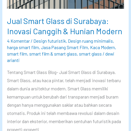
d
k
v
i
a
a
Jual Smart Glass di Surabaya:
I
h
t
n
Inovasi Canggih & Hunian Modern
y
i
d
a
4 Komentar
/
Design futuristik
,
Design ruang minimalis
,
f
o
n
harga smart film
,
Jasa Pasang Smart Film
,
Kaca Modern
,
d
n
smart film
,
smart film & smart glass
,
smart glass
/
dewi
g
i
arianti
e
L
I
s
e
Tentang Smart Glass Blog- Jual Smart Glass di Surabaya.
n
i
b
Smart Glass, atau kaca pintar, telah menjadi inovasi terbaru
d
a
i
dalam dunia arsitektur modern. Smart Glass memiliki
o
:
h
kemampuan untuk berubah dari transparan menjadi buram
n
E
U
dengan hanya menggunakan saklar atau bahkan secara
e
r
n
otomatis. Produk ini telah membawa revolusi dalam desain
s
a
g
interior dan eksterior, memberikan sentuhan futuristik pada
i
B
g
properti-properti
a