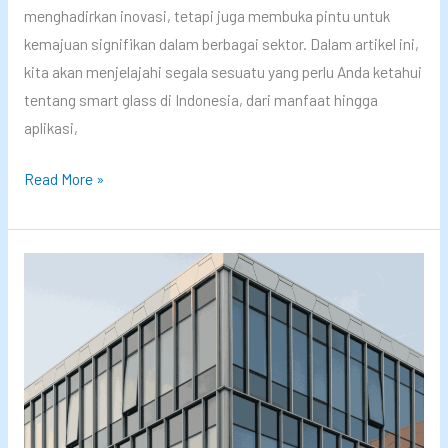
menghadirkan inovasi, tetapi juga membuka pintu untuk
V
L
kemajuan signifikan dalam berbagai sektor. Dalam artikel ini,
s
i
kita akan menjelajahi segala sesuatu yang perlu Anda ketahui
S
n
tentang smart glass di Indonesia, dari manfaat hingga
m
g
aplikasi,
a
k
r
u
S
Read More »
t
n
m
F
g
a
i
a
r
l
n
t
m
d
G
:
a
l
M
n
a
a
I
s
n
n
s
a
o