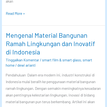
akan
l
j
I
m
i
n
K
Read More »
b
o
a
D
v
c
i
a
a
Mengenal Material Bangunan
c
s
L
Ramah Lingkungan dan Inovatif
o
i
a
di Indonesia
b
P
m
a
r
i
Tinggalkan Komentar
/
smart film & smart glass
,
smart
home
/
dewi arianti
i
n
v
a
Pendahuluan Dalam era modern ini, industri konstruksi di
a
s
Indonesia mulai beralih ke penggunaan material bangunan
g
i
ramah lingkungan. Dengan semakin meningkatnya kesadaran
l
P
akan pentingnya kelestarian lingkungan, inovasi di bidang
a
r
material bangunan pun terus berkembang. Artikel ini akan
s
i