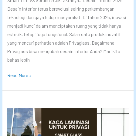
Smart film VS Gorden ?Cek faktanya…Desain interior 2025
K
d
Desain interior terus berevolusi seiring perkembangan
e
i
teknologi dan gaya hidup masyarakat. Di tahun 2025, inovasi
n
F
menjadi kunci dalam menciptakan ruang yang tidak hanya
y
a
estetik, tetapi juga fungsional. Salah satu produk inovatif
a
s
yang mencuri perhatian adalah Privaglass. Bagaimana
m
e
Privaglass bisa mengubah desain interior Anda? Mari kita
a
I
bahas lebih
n
n
a
i
D
Read More »
n
–
e
d
T
s
e
r
a
n
e
i
g
n
n
a
I
I
n
n
n