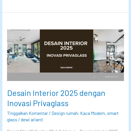
n
e
u
r
n
n
t
y
u
a
k
t
P
a
r
K
i
i
v
t
a
a
Desain Interior 2025 dengan
s
S
Inovasi Privaglass
i
u
d
d
Tinggalkan Komentar
/
Design rumah
,
Kaca Modern
,
smart
a
glass
/
dewi arianti
a
n
h