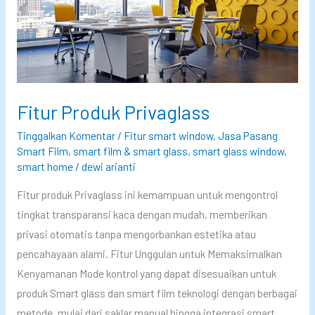
a
s
s
:
S
Fitur Produk Privaglass
o
l
Tinggalkan Komentar
/
Fitur smart window
,
Jasa Pasang
u
Smart Film
,
smart film & smart glass
,
smart glass window
,
smart home
/
dewi arianti
s
i
Fitur produk Privaglass ini kemampuan untuk mengontrol
M
tingkat transparansi kaca dengan mudah, memberikan
o
privasi otomatis tanpa mengorbankan estetika atau
d
pencahayaan alami. Fitur Unggulan untuk Memaksimalkan
e
Kenyamanan Mode kontrol yang dapat disesuaikan untuk
r
produk Smart glass dan smart film teknologi dengan berbagai
n
metode, mulai dari saklar manual hingga integrasi smart