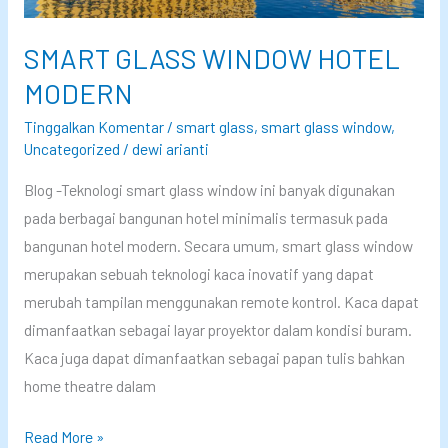
I
n
SMART GLASS WINDOW HOTEL
d
MODERN
o
n
Tinggalkan Komentar
/
smart glass
,
smart glass window
,
Uncategorized
/
dewi arianti
e
s
Blog -Teknologi smart glass window ini banyak digunakan
i
pada berbagai bangunan hotel minimalis termasuk pada
a
bangunan hotel modern. Secara umum, smart glass window
:
merupakan sebuah teknologi kaca inovatif yang dapat
E
merubah tampilan menggunakan remote kontrol. Kaca dapat
r
dimanfaatkan sebagai layar proyektor dalam kondisi buram.
a
Kaca juga dapat dimanfaatkan sebagai papan tulis bahkan
B
home theatre dalam
a
r
S
Read More »