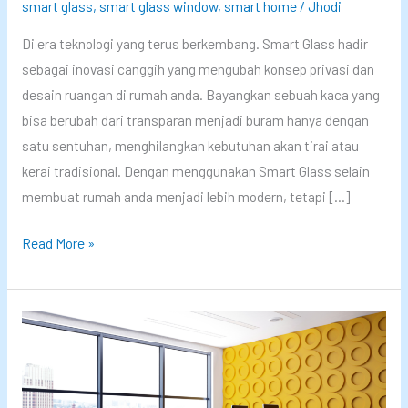
smart glass
,
smart glass window
,
smart home
/
Jhodi
Di era teknologi yang terus berkembang. Smart Glass hadir
sebagai inovasi canggih yang mengubah konsep privasi dan
desain ruangan di rumah anda. Bayangkan sebuah kaca yang
bisa berubah dari transparan menjadi buram hanya dengan
satu sentuhan, menghilangkan kebutuhan akan tirai atau
kerai tradisional. Dengan menggunakan Smart Glass selain
membuat rumah anda menjadi lebih modern, tetapi […]
S
Read More »
m
a
r
t
G
l