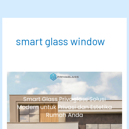
Lewati
ke
konten
smart glass window