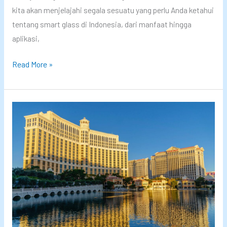
s
kita akan menjelajahi segala sesuatu yang perlu Anda ketahui
i
t
tentang smart glass di Indonesia, dari manfaat hingga
v
e
aplikasi,
a
t
g
S
i
Read More »
l
m
k
a
a
a
s
r
R
s
t
u
G
m
l
a
a
h
s
A
s
n
d
d
i
a