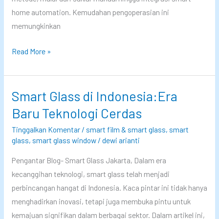
u
home automation. Kemudahan pengoperasian ini
n
memungkinkan
t
u
F
Read More »
k
i
P
t
r
u
Smart Glass di Indonesia:Era
i
r
Baru Teknologi Cerdas
v
P
Tinggalkan Komentar
/
smart film & smart glass
,
smart
a
r
glass
,
smart glass window
/
dewi arianti
s
o
i
Pengantar Blog- Smart Glass Jakarta, Dalam era
d
d
kecanggihan teknologi, smart glass telah menjadi
u
a
perbincangan hangat di Indonesia. Kaca pintar ini tidak hanya
k
n
menghadirkan inovasi, tetapi juga membuka pintu untuk
P
e
kemajuan signifikan dalam berbagai sektor. Dalam artikel ini,
r