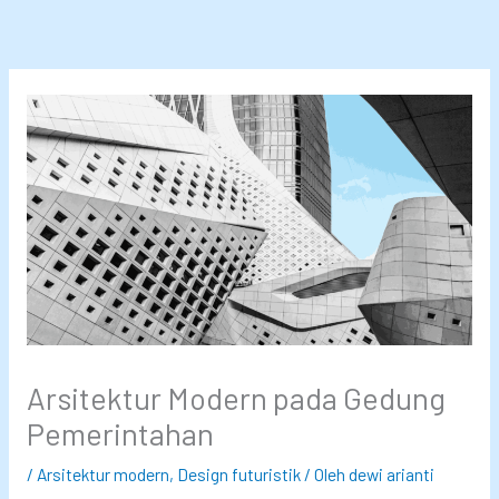
Arsitektur Modern pada Gedung
Pemerintahan
/
Arsitektur modern
,
Design futuristik
/ Oleh
dewi arianti