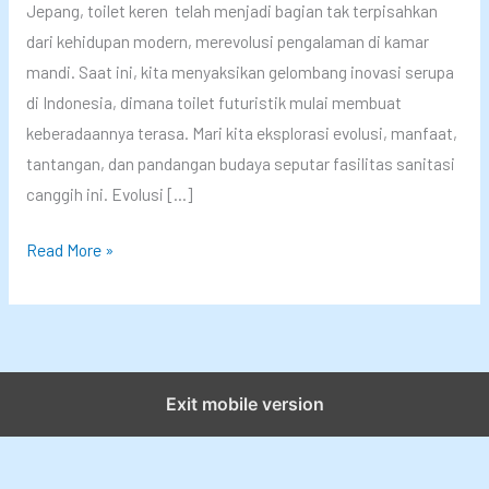
Jepang, toilet keren telah menjadi bagian tak terpisahkan
dari kehidupan modern, merevolusi pengalaman di kamar
mandi. Saat ini, kita menyaksikan gelombang inovasi serupa
di Indonesia, dimana toilet futuristik mulai membuat
keberadaannya terasa. Mari kita eksplorasi evolusi, manfaat,
tantangan, dan pandangan budaya seputar fasilitas sanitasi
canggih ini. Evolusi […]
T
Read More »
o
i
l
e
t
Exit mobile version
F
u