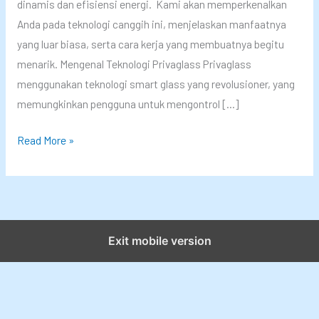
dinamis dan efisiensi energi. Kami akan memperkenalkan
Anda pada teknologi canggih ini, menjelaskan manfaatnya
yang luar biasa, serta cara kerja yang membuatnya begitu
menarik. Mengenal Teknologi Privaglass Privaglass
menggunakan teknologi smart glass yang revolusioner, yang
memungkinkan pengguna untuk mengontrol […]
P
Read More »
r
i
v
a
g
Exit mobile version
l
a
s
s