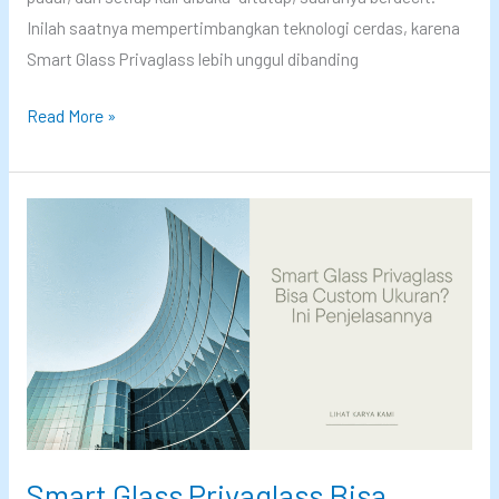
k
v
Inilah saatnya mempertimbangkan teknologi cerdas, karena
i
a
Smart Glass Privaglass lebih unggul dibanding
n
g
K
Read More »
T
l
e
e
a
n
t
s
a
a
s
p
n
a
g
S
g
m
a
a
M
r
a
t
k
G
i
Smart Glass Privaglass Bisa
l
n