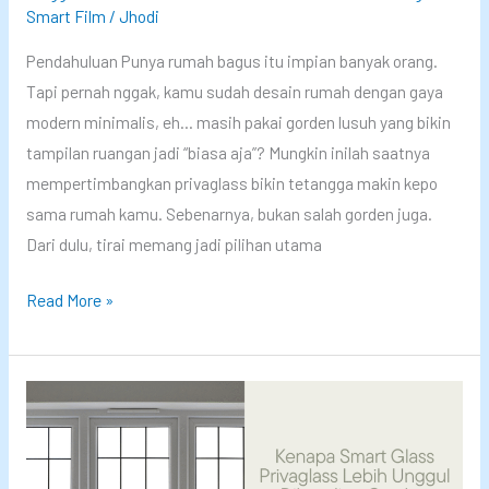
k
Smart Film
/
Jhodi
r
:
n
a
T
Pendahuluan Punya rumah bagus itu impian banyak orang.
i
m
e
Tapi pernah nggak, kamu sudah desain rumah dengan gaya
s
a
k
modern minimalis, eh… masih pakai gorden lusuh yang bikin
K
n
tampilan ruangan jadi “biasa aja”? Mungkin inilah saatnya
o
o
mempertimbangkan privaglass bikin tetangga makin kepo
r
l
sama rumah kamu. Sebenarnya, bukan salah gorden juga.
e
o
Dari dulu, tirai memang jadi pilihan utama
a
g
S
Read More »
?
i
m
C
K
a
o
a
r
b
c
t
a
a
G
P
P
l
a
i