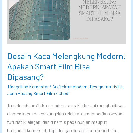
n
a
n
g
n
a
i
?
l
l
I
?
d
n
a
i
Desain Kaca Melengkung Modern:
n
P
U
e
Apakah Smart Film Bisa
n
n
Dipasang?
i
j
Tinggalkan Komentar
/
Arsitektur modern
,
Design futuristik
,
k
e
Jasa Pasang Smart Film
/
Jhodi
,
l
T
a
Tren desain arsitektur modern semakin berani menghadirkan
e
s
elemen kaca melengkung dan tidak rata, memberikan kesan
t
a
futuristik, elegan, dan dinamis pada hunian maupun
a
n
bangunan komersial. Tapi dengan desain kaca seperti ini,