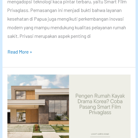
r
y
mengadopsi teknologi kaca pintar terbaru, yaitu Smart Film
o
a
Privaglass. Pemasangan ini menjadi bukti bahwa layanan
l
m
kesehatan di Papua juga mengikuti perkembangan inovasi
E
a
modern yang mampu mendukung kualitas pelayanan rumah
l
n
sakit. Privasi merupakan aspek penting di
e
a
R
Read More »
k
n
S
t
d
U
r
a
D
o
n
M
n
E
i
i
s
m
k
t
i
d
e
k
i
t
a
S
i
P