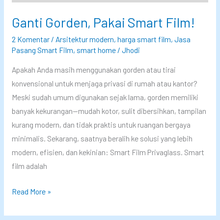
e
F
Ganti Gorden, Pakai Smart Film!
l
i
e
l
2 Komentar
/
Arsitektur modern
,
harga smart film
,
Jasa
n
m
Pasang Smart Film
,
smart home
/
Jhodi
g
P
Apakah Anda masih menggunakan gorden atau tirai
k
r
konvensional untuk menjaga privasi di rumah atau kantor?
u
i
Meski sudah umum digunakan sejak lama, gorden memiliki
n
v
banyak kekurangan—mudah kotor, sulit dibersihkan, tampilan
g
a
kurang modern, dan tidak praktis untuk ruangan bergaya
M
g
minimalis. Sekarang, saatnya beralih ke solusi yang lebih
o
l
modern, efisien, dan kekinian: Smart Film Privaglass. Smart
d
a
film adalah
e
s
r
s
G
Read More »
n
?
a
:
K
n