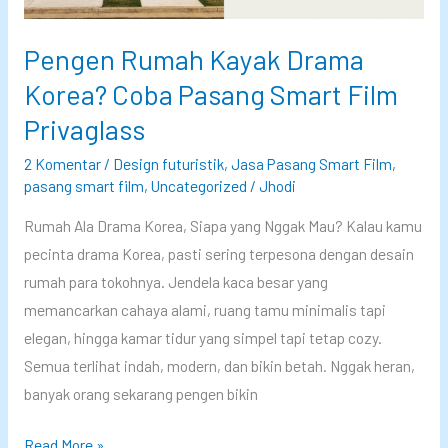
m
k
a
a
a
Pengen Rumah Kayak Drama
p
r
u
t
Korea? Coba Pasang Smart Film
a
G
Privaglass
B
l
2 Komentar
/
Design futuristik
,
Jasa Pasang Smart Film
,
e
a
pasang smart film
,
Uncategorized
/
Jhodi
r
s
a
s
Rumah Ala Drama Korea, Siapa yang Nggak Mau? Kalau kamu
l
P
pecinta drama Korea, pasti sering terpesona dengan desain
i
r
rumah para tokohnya. Jendela kaca besar yang
h
i
memancarkan cahaya alami, ruang tamu minimalis tapi
k
v
elegan, hingga kamar tidur yang simpel tapi tetap cozy.
e
a
Semua terlihat indah, modern, dan bikin betah. Nggak heran,
S
g
banyak orang sekarang pengen bikin
m
l
P
Read More »
a