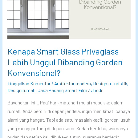
a
s
n
s
a
t
s
n
a
P
g
r
r
S
M
Kenapa Smart Glass Privaglass
i
m
a
v
a
s
Lebih Unggul Dibanding Gorden
a
r
a
Konvensional?
g
t
K
Tinggalkan Komentar
/
Arsitektur modern
,
Design futuristik
,
l
F
i
Design rumah
,
Jasa Pasang Smart Film
/
Jhodi
a
i
n
s
l
Bayangkan Ini… Pagi hari, matahari mulai masuk ke dalam
i
s
m
rumah. Anda berdiri di depan jendela, ingin menikmati cahaya
,
P
alami yang hangat. Tapi ada satu masalah kecil: gorden lusuh
B
r
yang menggantung di depan kaca. Sudah berdebu, warnanya
i
i
pudar, dan setiap kali dibuka–ditutup, suaranya berdecit.