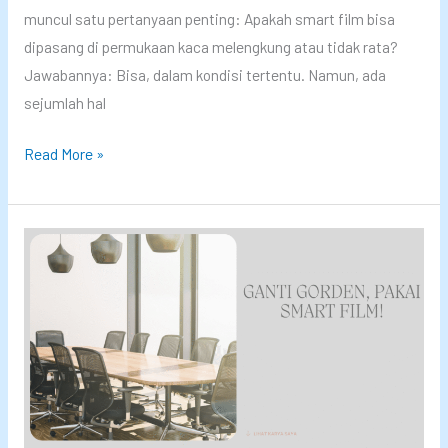
p
n
muncul satu pertanyaan penting: Apakah smart film bisa
B
y
dipasang di permukaan kaca melengkung atau tidak rata?
i
a
Jawabannya: Bisa, dalam kondisi tertentu. Namun, ada
s
sejumlah hal
a
D
Read More »
P
e
a
s
s
a
a
i
n
n
g
K
S
a
m
c
a
a
r
M
t