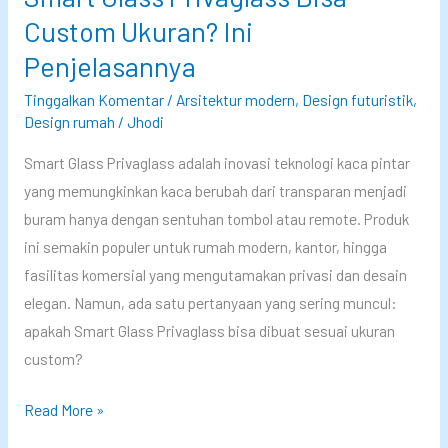
a
K
Custom Ukuran? Ini
s
e
Penjelasannya
s
p
Tinggalkan Komentar
/
Arsitektur modern
,
Design futuristik
,
P
o
Design rumah
/
Jhodi
r
S
i
a
Smart Glass Privaglass adalah inovasi teknologi kaca pintar
v
m
yang memungkinkan kaca berubah dari transparan menjadi
a
a
buram hanya dengan sentuhan tombol atau remote. Produk
g
R
ini semakin populer untuk rumah modern, kantor, hingga
l
u
fasilitas komersial yang mengutamakan privasi dan desain
a
m
elegan. Namun, ada satu pertanyaan yang sering muncul:
s
a
apakah Smart Glass Privaglass bisa dibuat sesuai ukuran
s
h
custom?
L
K
S
Read More »
e
a
m
b
m