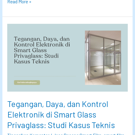
🏠
Read More »
D
a
r
i
R
u
m
a
h
k
e
Tegangan, Daya, dan Kontrol
K
a
Elektronik di Smart Glass
n
Privaglass: Studi Kasus Teknis
t