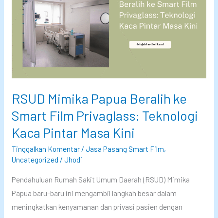
g
s
a
M
n
e
,
n
D
i
a
n
y
g
RSUD Mimika Papua Beralih ke
a
k
,
a
Smart Film Privaglass: Teknologi
d
t
Kaca Pintar Masa Kini
a
k
Tinggalkan Komentar
/
Jasa Pasang Smart Film
,
n
a
Uncategorized
/
Jhodi
K
n
o
K
Pendahuluan Rumah Sakit Umum Daerah (RSUD) Mimika
n
e
Papua baru-baru ini mengambil langkah besar dalam
t
n
meningkatkan kenyamanan dan privasi pasien dengan