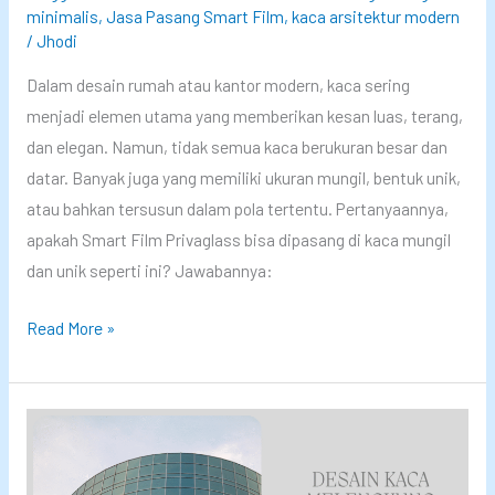
minimalis
,
Jasa Pasang Smart Film
,
kaca arsitektur modern
s
g
/
Jhodi
s
G
B
o
Dalam desain rumah atau kantor modern, kaca sering
i
r
menjadi elemen utama yang memberikan kesan luas, terang,
s
d
dan elegan. Namun, tidak semua kaca berukuran besar dan
a
e
datar. Banyak juga yang memiliki ukuran mungil, bentuk unik,
C
n
atau bahkan tersusun dalam pola tertentu. Pertanyaannya,
u
K
apakah Smart Film Privaglass bisa dipasang di kaca mungil
s
o
dan unik seperti ini? Jawabannya:
t
n
K
Read More »
o
v
a
m
e
c
U
n
a
k
s
M
u
i
u
r
o