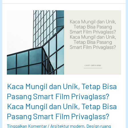
a
i
u
r
h
t
U
G
n
l
g
a
g
s
u
s
l
P
D
r
i
Kaca Mungil dan Unik, Tetap Bisa
i
b
v
a
Pasang Smart Film Privaglass?
a
n
Kaca Mungil dan Unik, Tetap Bisa
g
d
Pasang Smart Film Privaglass?
l
i
a
n
Tinggalkan Komentar
/
Arsitektur modern
,
Design ruang