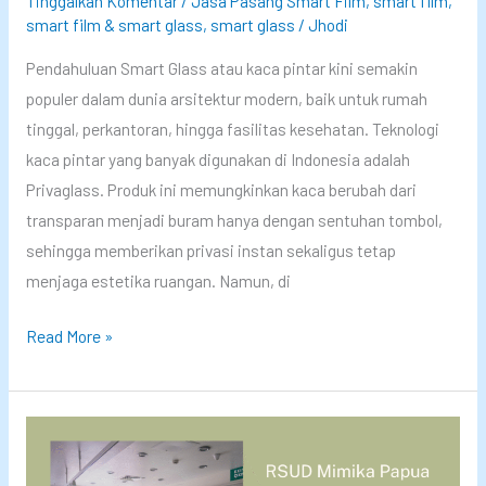
Tinggalkan Komentar
/
Jasa Pasang Smart Film
,
smart film
,
o
smart film & smart glass
,
smart glass
/
Jhodi
r
:
Pendahuluan Smart Glass atau kaca pintar kini semakin
C
populer dalam dunia arsitektur modern, baik untuk rumah
a
tinggal, perkantoran, hingga fasilitas kesehatan. Teknologi
r
kaca pintar yang banyak digunakan di Indonesia adalah
a
Privaglass. Produk ini memungkinkan kaca berubah dari
P
transparan menjadi buram hanya dengan sentuhan tombol,
r
sehingga memberikan privasi instan sekaligus tetap
i
menjaga estetika ruangan. Namun, di
v
T
Read More »
a
e
g
g
l
a
a
n
s