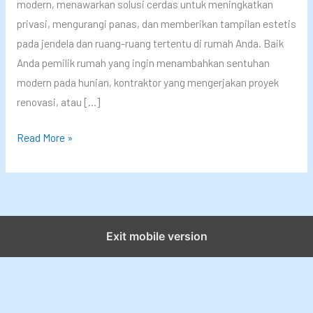
modern, menawarkan solusi cerdas untuk meningkatkan
privasi, mengurangi panas, dan memberikan tampilan estetis
pada jendela dan ruang-ruang tertentu di rumah Anda. Baik
Anda pemilik rumah yang ingin menambahkan sentuhan
modern pada hunian, kontraktor yang mengerjakan proyek
renovasi, atau […]
T
Read More »
i
p
s
J
i
Exit mobile version
t
u
P
e