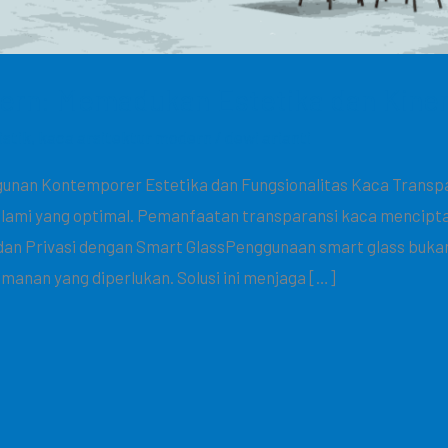
ern: Memadukan Estetika dan Kiner
istik
,
kaca arsitektur modern
/
dewi arianti
unan Kontemporer Estetika dan Fungsionalitas Kaca Tran
alami yang optimal. Pemanfaatan transparansi kaca mencipt
an Privasi dengan Smart GlassPenggunaan smart glass bukan h
manan yang diperlukan. Solusi ini menjaga […]