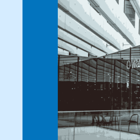
Modern:
Memadukan
Estetika
dan
Kinerja