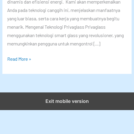
dinamis dan efisiensi energi. Kami akan memperkenalkan
Anda pada teknologi canggih ini, menjelaskan manfaatnya
yang luar biasa, serta cara kerja yang membuatnya begitu
menarik. Mengenal Teknologi Privaglass Privaglass
menggunakan teknologi smart glass yang revolusioner, yang
memungkinkan pengguna untuk mengontrol […]
P
Read More »
r
i
v
a
g
Exit mobile version
l
a
s
s