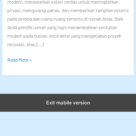
modern, menawarkan solusi cerdas untuk meningkatkan
privasi, mengurangi panas, dan memberikan tampilan estetis
pada jendela dan ruang-ruang tertentu di rumah Anda. Baik
Anda pemilik rumah yang ingin menambahkan sentuhan
modern pada hunian, kontraktor yang mengerjakan proyek
renovasi, atau […]
T
Read More »
i
p
s
J
i
Exit mobile version
t
u
P
e