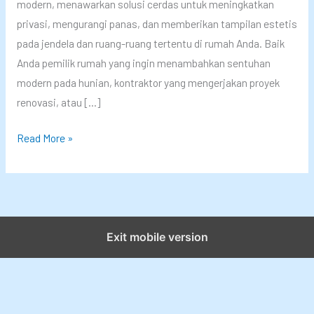
modern, menawarkan solusi cerdas untuk meningkatkan
privasi, mengurangi panas, dan memberikan tampilan estetis
pada jendela dan ruang-ruang tertentu di rumah Anda. Baik
Anda pemilik rumah yang ingin menambahkan sentuhan
modern pada hunian, kontraktor yang mengerjakan proyek
renovasi, atau […]
T
Read More »
i
p
s
J
i
Exit mobile version
t
u
P
e