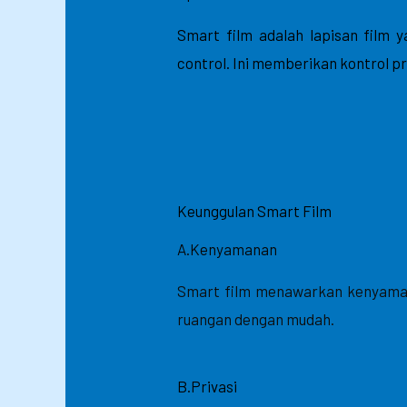
Smart film adalah lapisan film
control. Ini memberikan kontrol pr
Keunggulan Smart Film
A.Kenyamanan
Smart film menawarkan kenyaman
ruangan dengan mudah.
B.Privasi