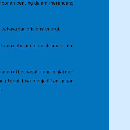
 komponen penting dalam merancang
 cahaya dan efisiensi energi.
 utama sebelum memilih smart film
anan di berbagai ruang, mulai dari
ang tepat bisa menjadi tantangan
n.