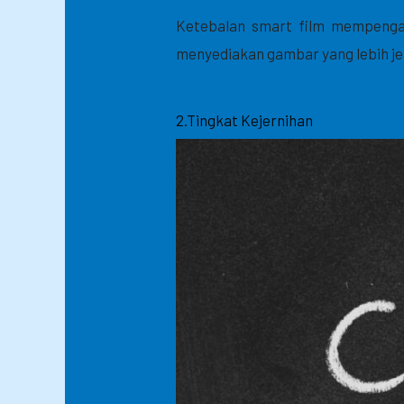
Ketebalan smart film mempengaru
menyediakan gambar yang lebih jel
2.Tingkat Kejernihan