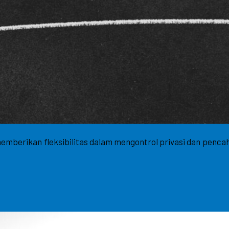
memberikan fleksibilitas dalam mengontrol privasi dan pencah