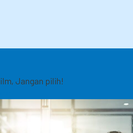
ilm, Jangan pilih!
arianti