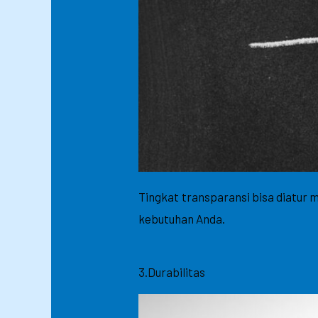
Tingkat transparansi bisa diatur 
kebutuhan Anda.
3.Durabilitas