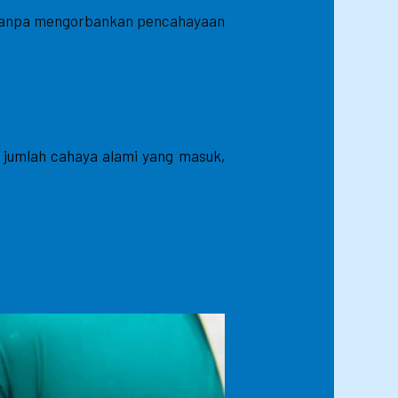
i tanpa mengorbankan pencahayaan
jumlah cahaya alami yang masuk,