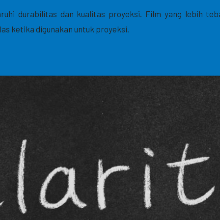
hi durabilitas dan kualitas proyeksi. Film yang lebih teb
as ketika digunakan untuk proyeksi.